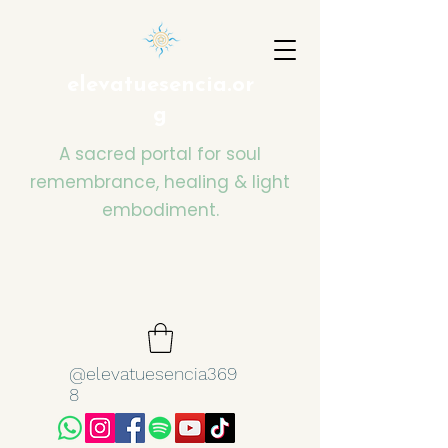
elevatuesencia.or
g
A sacred portal for soul
remembrance, healing & light
embodiment.
@elevatuesencia369
8