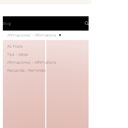
Blog
Afirmaciones - Affirmations
All Posts
Tips - Ideas
Afirmaciones - Affirmations
Recuerda - Reminder