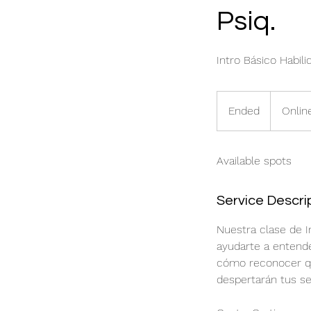
Psiq.
Intro Básico Habil
Ended
E
Onlin
n
d
Available spots
e
d
Service Descri
Nuestra clase de I
ayudarte a entende
cómo reconocer qu
despertarán tus sen