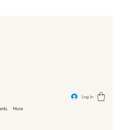
Log In
ents
More