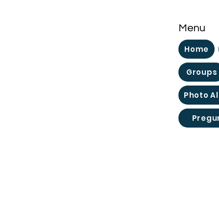
Menu
Home
Groups
Photo A
Pregu