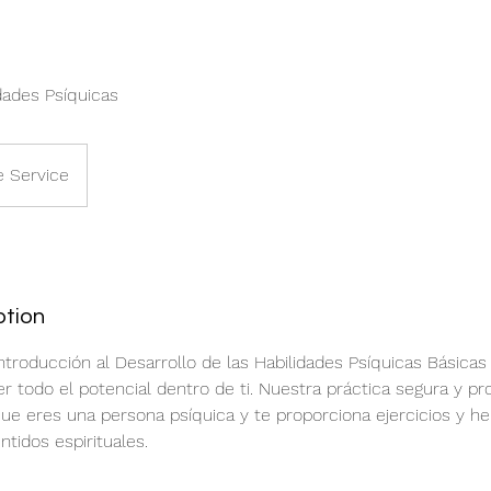
idades Psíquicas
e Service
ption
ntroducción al Desarrollo de las Habilidades Psíquicas Básicas
r todo el potencial dentro de ti. Nuestra práctica segura y pr
e eres una persona psíquica y te proporciona ejercicios y h
tidos espirituales.