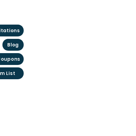
itations
Blog
 Coupons
m List