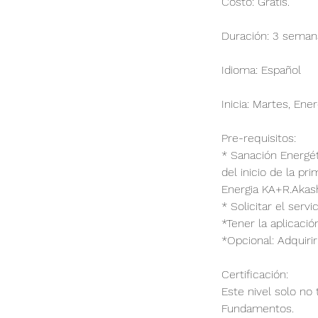
Costo: Gratis.
Duración: 3 seman
Idioma: Español
Inicia: Martes, En
Pre-requisitos:
* Sanación Energét
del inicio de la p
Energia KA+R.Akash
* Solicitar el serv
*Tener la aplicació
*Opcional: Adquirir
​​Certificación:
Este nivel solo no 
Fundamentos.