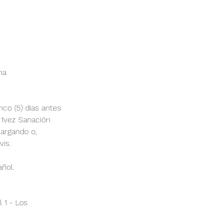
na
co (5) dias antes
 1vez Sanación
cargando o,
vis.
añol.
l 1 - Los