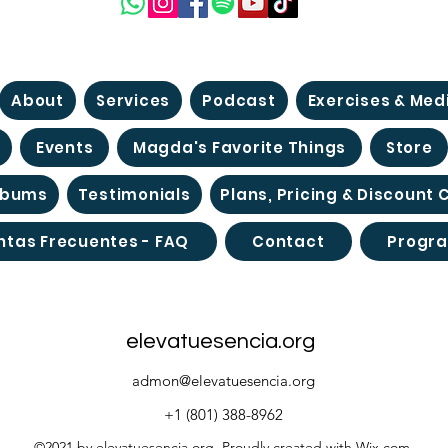
About
Services
Podcast
Exercises & Med
Events
Magda's Favorite Things
Store
lbums
Testimonials
Plans, Pricing & Discount
ntas Frecuentes - FAQ
Contact
Progra
elevatuesencia.org
admon@elevatuesencia.org
+1 (801) 388-8962
©2021 by elevatuesencia.org. Proudly created with Wix.com