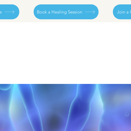
e
Book a Healing Session
Join a 