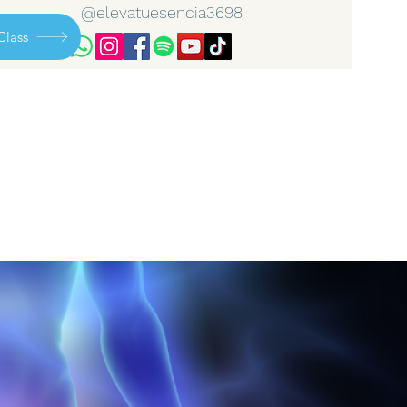
@elevatuesencia3698
Class