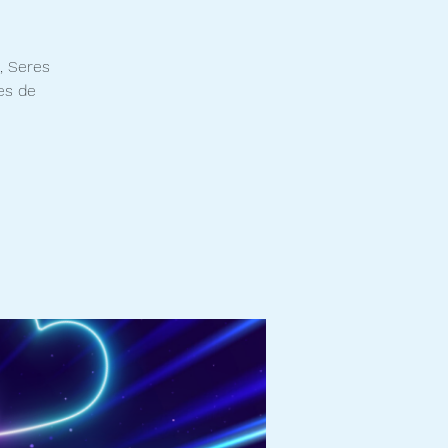
, Seres
es de