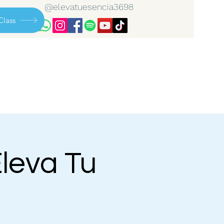
@elevatuesencia3698
Class
Eleva Tu