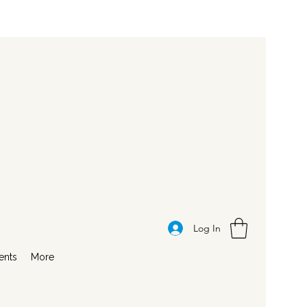
Log In
ents
More