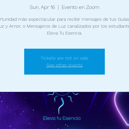
Sun, Apr 16
  |  
Evento en Zoom
rtunidad más espectacular para recibir mensajes de tus Guías
uz y Amor, o Mensajeros de Luz canalizados por los estudiant
Eleva Tu Esencia.
Tickets are not on sale
See other events