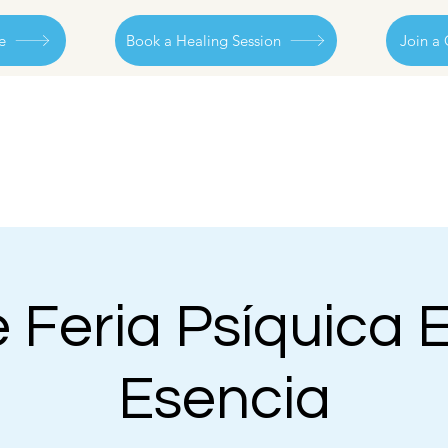
e
Book a Healing Session
Join a 
 Feria Psíquica 
Esencia