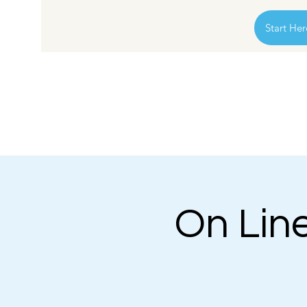
Start Her
On Line