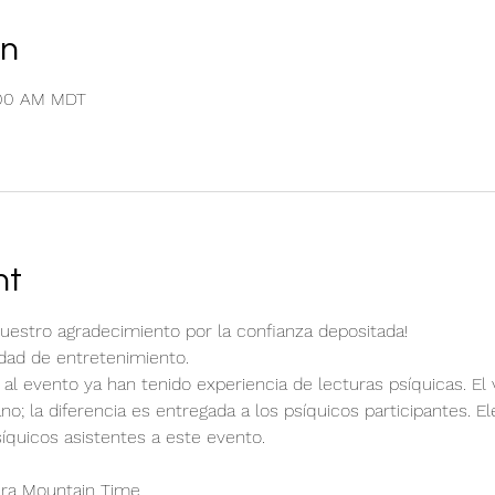
on
1:00 AM MDT
nt
nuestro agradecimiento por la confianza depositada!
idad de entretenimiento.
 al evento ya han tenido experiencia de lecturas psíquicas. El 
o; la diferencia es entregada a los psíquicos participantes. Ele
íquicos asistentes a este evento.
ara Mountain Time.