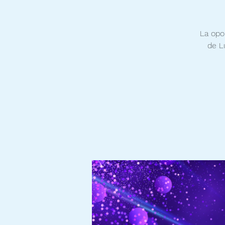
La opo
de L