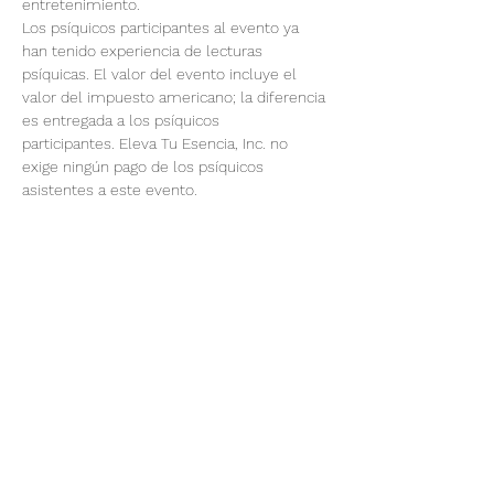
entretenimiento.
Los psíquicos participantes al evento ya 
han tenido experiencia de lecturas 
psíquicas. El valor del evento incluye el 
valor del impuesto americano; la diferencia 
es entregada a los psíquicos 
participantes. Eleva Tu Esencia, Inc. no 
exige ningún pago de los psíquicos 
asistentes a este evento.
Recordar que:
El horario esta dado para Mountain 
Time.
Todas las lecturas psíquicas son 
solamente con el propósito de 
entretenimiento.
Show More
This event has a group. You’re welcome to
join the group once you register for the
event.