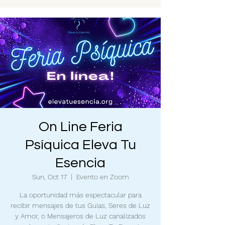
On Line Feria
Psíquica Eleva Tu
Esencia
Sun, Oct 17
  |  
Evento en Zoom
La oportunidad más espectacular para
recibir mensajes de tus Guías, Seres de Luz
y Amor, o Mensajeros de Luz canalizados