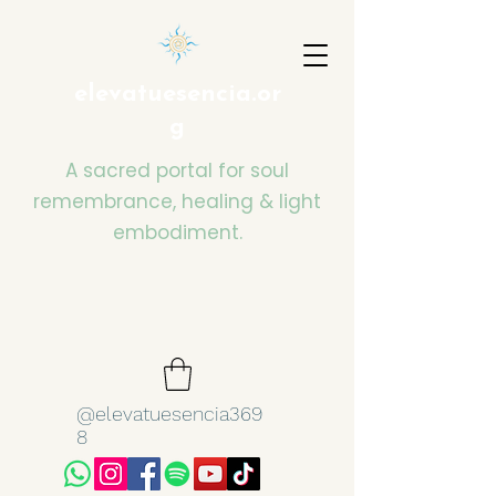
elevatuesencia.or
g
A sacred portal for soul
remembrance, healing & light
embodiment.
@elevatuesencia369
8