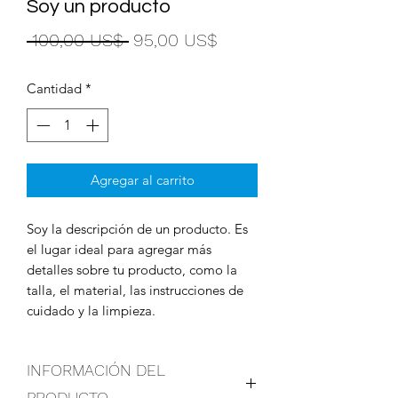
Soy un producto
Precio
Precio
 100,00 US$ 
95,00 US$
de
Cantidad
*
oferta
Agregar al carrito
Soy la descripción de un producto. Es 
el lugar ideal para agregar más 
detalles sobre tu producto, como la 
talla, el material, las instrucciones de 
cuidado y la limpieza.
INFORMACIÓN DEL
PRODUCTO