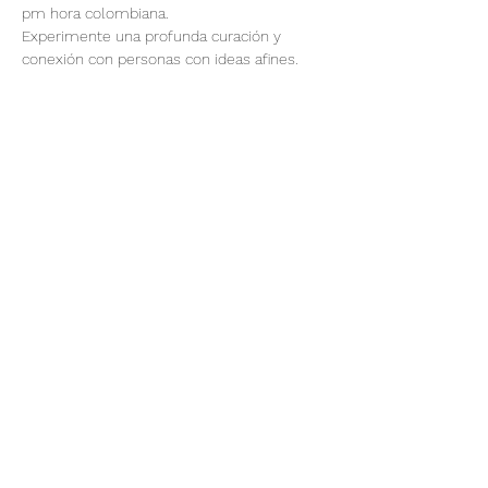
pm hora colombiana.
Experimente una profunda curación y 
conexión con personas con ideas afines.
Puedes participar:
1) Enviar el nombre completo y disonancia 
de tu ser querido, amigo, familiar o tu 
nombre.
2) Participar en la Sesión de Sanación 
Online durante 30 minutos.
3) o podrías hacer ambas opciones 
anteriores para este evento.
Mostrar más
@elevatuesencia369
8
Menú