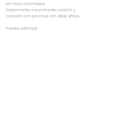
pm hora colombiana.
Experimente una profunda curación y 
conexión con personas con ideas afines.
Puedes participar:
1) Enviar el nombre completo y disonancia 
de tu ser querido, amigo, familiar o tu 
nombre.
2) Participar en la Sesión de Sanación 
Online durante 30 minutos.
3) o podrías hacer ambas opciones 
anteriores para este evento.
Mostrar más
@elevatuesencia369
8