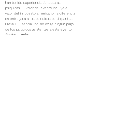
han tenido experiencia de lecturas 
psíquicas. El valor del evento incluye el 
valor del impuesto americano; la diferencia 
es entregada a los psíquicos participantes. 
Eleva Tu Esencia, Inc. no exige ningún pago 
de los psíquicos asistentes a este evento.
Registrar cola:
El horario esta dado para Mountain 
Time.
Todas las lecturas psíquicas son 
solamente con el propósito de 
entretenimiento.
Mostrar más
Este evento tiene un grupo. Puedes unirte
al grupo una vez que te registres en el
evento.
@elevatuesencia369
8