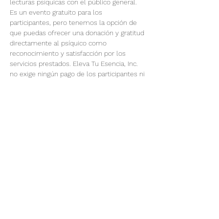
lecturas psíquicas con el público general.
Es un evento gratuito para los 
participantes, pero tenemos la opción de 
que puedas ofrecer una donación y gratitud 
directamente al psíquico como 
reconocimiento y satisfacción por los 
servicios prestados. Eleva Tu Esencia, Inc. 
no exige ningún pago de los participantes ni 
de los asistentes psíquicos a este evento.
Registrar cola:
El horario esta dado para Mountain 
Time.
Este evento es gratuito para todos los 
participantes.
Mostrar más
Este evento tiene un grupo. Puedes unirte
al grupo una vez que te registres en el
evento.