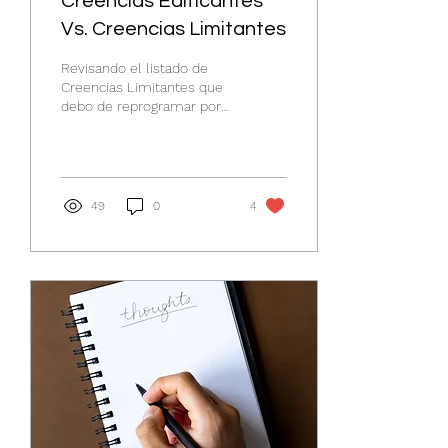
Creencias Edificantes
Vs. Creencias Limitantes
Revisando el listado de
Creencias Limitantes que
debo de reprogramar por
algo más constructivo y
liberador que me permita
manifestar lo...
49
0
4