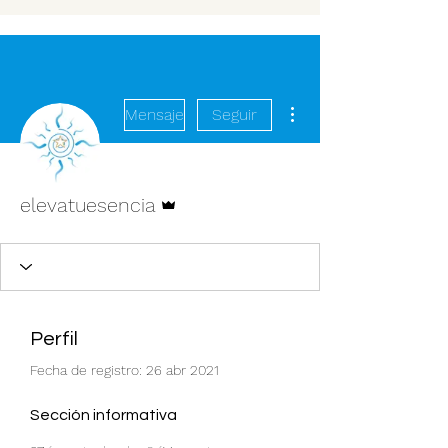
Más acciones
Mensaje
Seguir
Administrador
elevatuesencia
Perfil
Fecha de registro: 26 abr 2021
Sección informativa