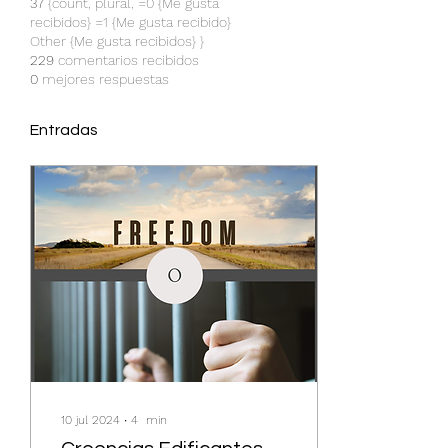
37
{count, plural, =0 {Me gusta
recibidos} =1 {Me gusta recibido}
Other {Me gusta recibidos} }
229
comentarios recibidos
0
mejores respuestas
Entradas
10 jul 2024
∙
4
min